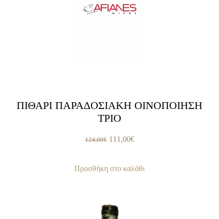
ΠΙΘΑΡΙ ΠΑΡΑΔΟΣΙΑΚΗ ΟΙΝΟΠΟΙΗΣΗ
ΤΡΙΟ
Original
Η
111,00
€
124,00
€
price
τρέχουσα
was:
τιμή
Προσθήκη στο καλάθι
124,00€.
είναι:
111,00€.