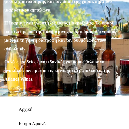
φυσικής οινοποίησης και τον ιδιαίτερο χαρακτήρα του
ικαριώτικου αμπελώνα.
Η Ικαρία είναι γνωστή ως τόπος μακροζωίας. Το κρασί
αποτελεί μέρος της καθημερινής κουλτούρας του νησιού,
μαζί με τη γη, τη διατροφή και τον ρυθμό ζωής των
ανθρώπων.
Οι νέες εσοδείες είναι ιδανικές για όσους θέλουν να
ανακαλύψουν πρώτοι τις καινούριες εμφιαλώσεις της
Afianes Wines.
Αρχική
Κτήμα Αφιανές