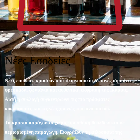
Νέες Εσοδείες
Νέες εσοδείες κρασιών από το οινοποιείο Αφιανές σημαίνει
φρεσκάδα, ζωντάνια και αυθεντική έκφραση της Ικαρίας.
Αυτή η συλλογή συγκεντρώνει τις πιο πρόσφατες
κυκλοφορίες και τις νέες χρονιές του οινοποιείου.
Τα κρασιά παράγονται χωρίς προσθήκη θειωδών και σε
περιορισμένη παραγωγή. Εκφράζουν τη φιλοσοφία της