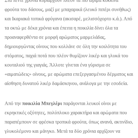
Στα πέντε χρόνια κυριαρχούν πλέον τα πιο ώριμα κόκκινα
φρούτα του δάσους, μαζί με μπαχαρικά (λευκό πιπέρι συνήθως)
και Ικαριακά τοπικά φρύγανα (ακισαρέ, μελισσόχορτο κ.ά.). Από
τα οκτώ με δέκα χρόνια και έπειτα η ποικιλία δίνει όλα τα
προαναφερθέντα σε μορφή αρώματος μαρμελάδας,
δημιουργώντας οίνους που κολλάνε σε όλη την κοιλότητα του
στόματος, παχιά ποτά που πλέον θυμίζουν λικέρ και γλυκά του
κουταλιού της γιαγιάς. Άλλοτε γίνεται ένα γύρισμα σε
«αιματώδεις» οίνους, με αρώματα επεξεργασμένου δέρματος και
αίσθηση δυνατού λικέρ δαμάσκηνου, ανάλογα με την εσοδεία.
Από την
ποικιλία Μπεγλέρι
παράγονται λευκοί οίνοι με
εκρηκτικές οξύτητες, πολύπλοκο χαρακτήρα και αρώματα που
παραπέμπουν σε φρέσκα τροπικά φρούτα, όπως ανανά, ακτινίδιο,
γλυκολέμονο και μάνγκο. Μετά τα δύο χρόνια αρχίζουν να