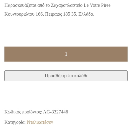
Παρασκευάζεται από το Ζαχαροπλαστείο Le Votre Piree
Κουντουριώτου 166, Πειραιάς 185 35, Ελλάδα.
Χειροποίητη
μαύρη
σοκολάτα
Προσθήκη στο καλάθι
με
κόκκινο
κρασί
ποσότητα
Κωδικός προϊόντος:
AG-3327446
Κατηγορία:
Ντελικατέσεν